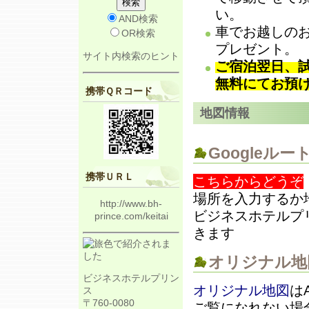
い。
AND検索
車でお越しの
OR検索
プレゼント。
サイト内検索のヒント
ご宿泊翌日、
無料にてお預
携帯ＱＲコード
地図情報
Googleルー
携帯ＵＲＬ
こちらからどうぞ
場所を入力するか
http://www.bh-
ビジネスホテルプリ
prince.com/keitai
きます
オリジナル地
ビジネスホテルプリン
オリジナル地図
は
ス
〒760-0080
ご覧になれない場