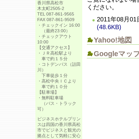
香川県高松市
ください。
木太町2505-2
TEL 087-861-9565
2011年08
FAX 087-861-9509
・チェックイン 16:00
(48.6KB)
（最終23:00）
・チェックアウト
Yahoo!地図
10:00
【交通アクセス】
Googleマッ
・ＪＲ高松駅より
車で約１５分
・コトデンバス（詰田
川）
下車徒歩１分
・高松中央ＩＣより
車で約１０分
【駐車場】
・無料駐車場
（バス・トラック
可）
ビジネスホテルプリン
スは四国の香川県高松
市でビジネスと観光の
拠点として気軽に安心