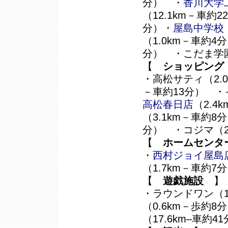
分） ・
香川大学
（12.1km－車約2
分）・
屋島中学校
（1.0km－車約4
分） ・こだま学園
【
ショッピング
・高松サティ（2.
－車約13分） ・
高松春日店
（2.4
（3.1km－車約8
分） ・コジマ（2
【
ホームセンタ
・
西村ジョイ屋島
（1.7km－車約7
【
遊戯施設
】
・ラウンドワン（1
（0.6km－歩約8
（17.6km–車約4