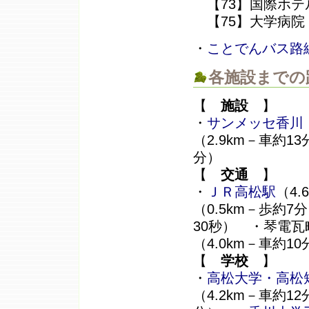
【73】国際ホテ
【75】大学病
・
ことでんバス路線
各施設までの
【
施設
】
・
サンメッセ香川
（2.9km－車約1
分）
【
交通
】
・
ＪＲ高松駅
（4
（0.5km－歩約
30秒） ・琴電瓦
（4.0km－車約1
【
学校
】
・
高松大学・高松
（4.2km－車約1