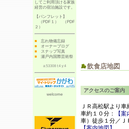
してご利用頂ける家族
経営の宿泊施設です。
【パンフレット】
（
PDF１
） （
PDF
２
）
■
忘れ物備忘録
■
オーナーブログ
■
スナップ写真
■
瀬戸内国際芸術祭
飲食店地図
a:53308 t:4 y:4
アクセスのご案内
welcome
ＪＲ高松駅より車
車約１０分：
【案
車）徒歩１分／Ｊ
【案内地図】