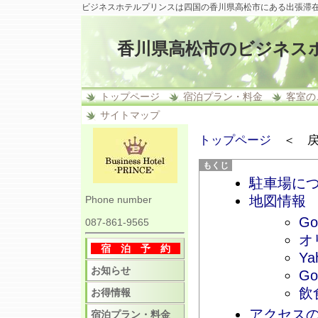
ビジネスホテルプリンスは四国の香川県高松市にある出張滞
香川県高松市のビジネス
トップページ
宿泊プラン・料金
客室の
サイトマップ
トップページ
＜ 戻
駐車場に
地図情報
Phone number
G
087-861-9565
オ
宿 泊 予 約
Ya
お知らせ
G
飲
お得情報
アクセス
宿泊プラン・料金