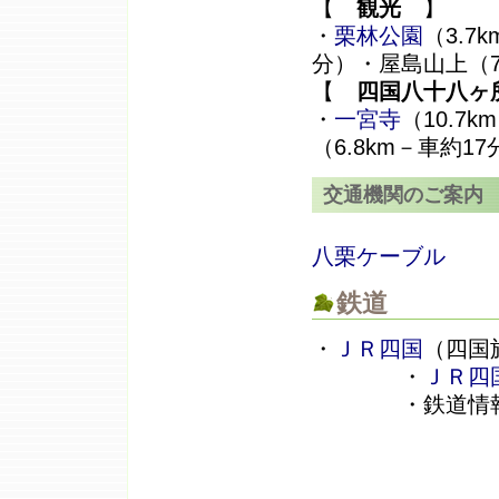
【
観光
】
・
栗林公園
（3.7
分）・屋島山上（7
【
四国八十八ヶ
・
一宮寺
（10.7
（6.8km－車約1
交通機関のご案内
八栗ケーブル
鉄道
・
ＪＲ四国
（四国
・
ＪＲ四
・鉄道情