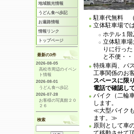
地域観光情報
うどん食べ歩記
駐車代無料 （
お遍路情報
立体駐車場で
情報リンク
ホテル１階
トップページ
立体駐車場
りに行った
最新の3件
と不便・・
2026-08-05
特殊車両、バ
高松市周辺のイベン
工事関係のお
ト情報
スペースに限
2026-08-01
電話で確認し
うどん食べ歩記
2026-07-28
バイク（二輪
お客様の写真館２０
します。
２６
≪大型バイク
ます。≫
検索
原則として車
て移動させて