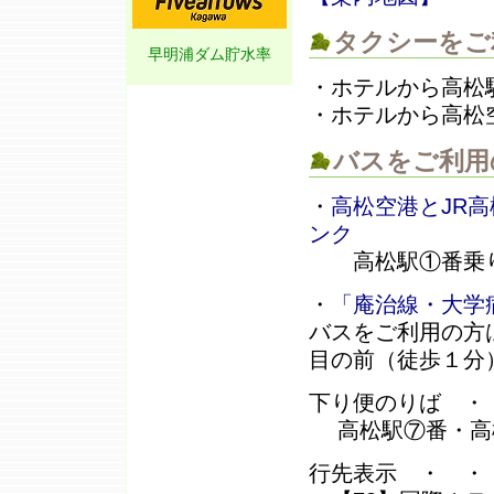
タクシーをご
早明浦ダム貯水率
・ホテルから高松駅
・ホテルから高松空
バスをご利用
・
高松空港とJR
ンク
高松駅①番乗り場
・
「庵治線・大学
バスをご利用の方
目の前（徒歩１分）
下り便のりば ・
高松駅⑦番・高
行先表示 ・ ・