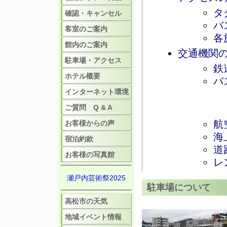
タ
確認・キャンセル
バ
客室のご案内
各
館内のご案内
交通機関
駐車場・アクセス
鉄
ホテル概要
バ
インターネット環境
ご質問 Q & A
航
お客様からの声
海
宿泊約款
道
お客様の写真館
レ
瀬戸内芸術祭2025
駐車場について
高松市の天気
地域イベント情報