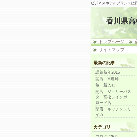
ビジネスホテルプリンスは
香川県高
トップページ
サイトマップ
最新の記事
謹賀新年2015
開店 M珈琲
亀 新入社
開店 ジョリーパス
タ 高松レインボー
ロード店
閉店 キッチンユリ
イカ
カテゴリ
ブログ (267)