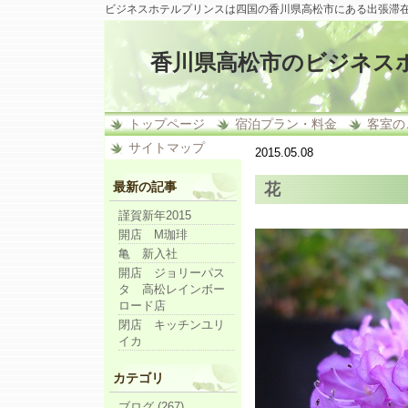
ビジネスホテルプリンスは四国の香川県高松市にある出張滞
香川県高松市のビジネス
トップページ
宿泊プラン・料金
客室の
サイトマップ
2015.05.08
最新の記事
花
謹賀新年2015
開店 M珈琲
亀 新入社
開店 ジョリーパス
タ 高松レインボー
ロード店
閉店 キッチンユリ
イカ
カテゴリ
ブログ (267)