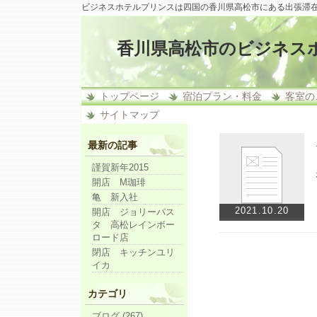
ビジネスホテルプリンスは四国の香川県高松市にある出張滞
香川県高松市のビジネス
トップページ
宿泊プラン・料金
客室の
サイトマップ
最新の記事
謹賀新年2015
開店 M珈琲
亀 新入社
2021.10.20
開店 ジョリーパス
タ 高松レインボー
ロード店
閉店 キッチンユリ
イカ
カテゴリ
ブログ (267)