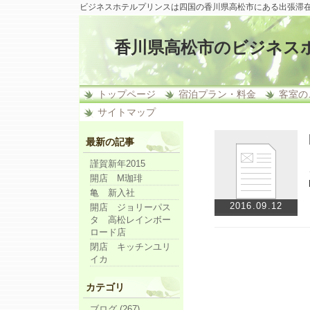
ビジネスホテルプリンスは四国の香川県高松市にある出張滞
香川県高松市のビジネス
トップページ
宿泊プラン・料金
客室の
サイトマップ
最新の記事
謹賀新年2015
開店 M珈琲
亀 新入社
2016.09.12
開店 ジョリーパス
タ 高松レインボー
ロード店
閉店 キッチンユリ
イカ
カテゴリ
ブログ (267)