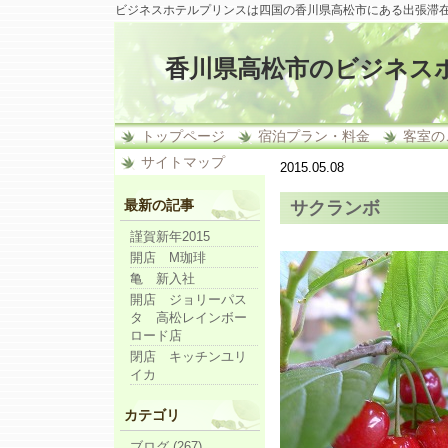
ビジネスホテルプリンスは四国の香川県高松市にある出張滞
香川県高松市のビジネス
トップページ
宿泊プラン・料金
客室の
サイトマップ
2015.05.08
最新の記事
サクランボ
謹賀新年2015
開店 M珈琲
亀 新入社
開店 ジョリーパス
タ 高松レインボー
ロード店
閉店 キッチンユリ
イカ
カテゴリ
ブログ (267)