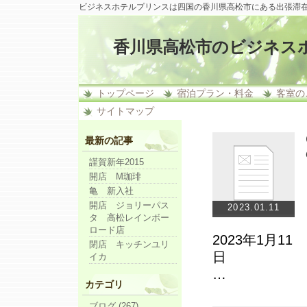
ビジネスホテルプリンスは四国の香川県高松市にある出張滞
香川県高松市のビジネス
トップページ
宿泊プラン・料金
客室の
サイトマップ
最新の記事
謹賀新年2015
開店 M珈琲
亀 新入社
開店 ジョリーパス
2023.01.11
タ 高松レインボー
ロード店
2023年1月11
閉店 キッチンユリ
イカ
…
カテゴリ
ブログ (267)