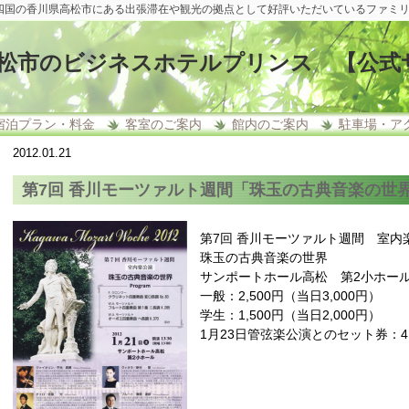
四国の香川県高松市にある出張滞在や観光の拠点として好評いただいているファミ
松市のビジネスホテルプリンス 【公式
宿泊プラン・料金
客室のご案内
館内のご案内
駐車場・ア
2012.01.21
第7回 香川モーツァルト週間「珠玉の古典音楽の世
第7回 香川モーツァルト週間 室内
珠玉の古典音楽の世界
サンポートホール高松 第2小ホール 
一般：2,500円（当日3,000円）
学生：1,500円（当日2,000円）
1月23日管弦楽公演とのセット券：4,