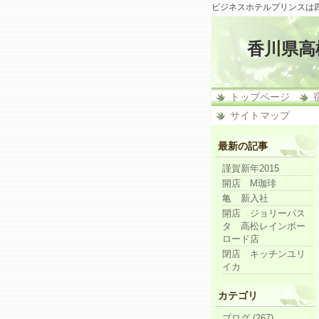
ビジネスホテルプリンスは
香川県高
トップページ
サイトマップ
最新の記事
謹賀新年2015
開店 M珈琲
亀 新入社
開店 ジョリーパス
タ 高松レインボー
ロード店
閉店 キッチンユリ
イカ
カテゴリ
ブログ (267)