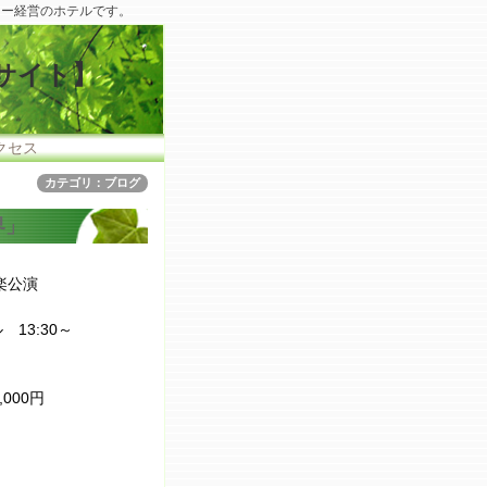
リー経営のホテルです。
サイト】
クセス
カテゴリ：ブログ
界」
楽公演
13:30～
000円