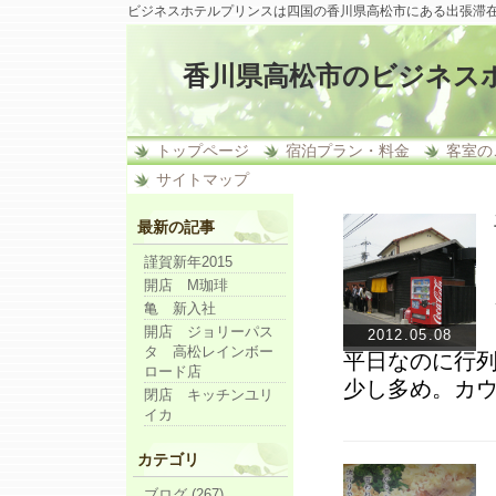
ビジネスホテルプリンスは四国の香川県高松市にある出張滞
香川県高松市のビジネス
トップページ
宿泊プラン・料金
客室の
サイトマップ
最新の記事
謹賀新年2015
開店 M珈琲
亀 新入社
開店 ジョリーパス
2012.05.08
タ 高松レインボー
平日なのに行
ロード店
少し多め。カ
閉店 キッチンユリ
イカ
カテゴリ
ブログ (267)